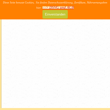
Direkt zum Seiteninhalt
Diese Seite benutzt Cookies, Sie finden Datenschutzerklärung, Zertifikate, Nährwertangaben
>> AGB & DSVG
> DSVG und AGB
hier:
>>
Menü überspringen
Einverstanden