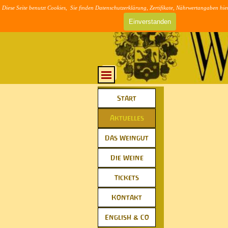
Direkt zum Seiteninhalt
Diese Seite benutzt Cookies, Sie finden Datenschutzerklärung, Zertifikate, Nährwertangaben hie
>> AGB & DSVG
Einverstanden
Menü überspringen
Menü überspringen
Start
▼
Aktuelles
▼
Das Weingut
▼
Die Weine
▼
Tickets
▼
Kontakt
▼
English & Co