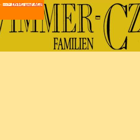
> DSVG und AGB
r:
>>