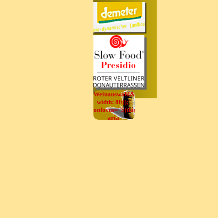
Demeterhof
Nr.358
seit 20 Jahren
Weinauswahl&lt;/div&gt;',
width: 80});"
onfocus="$(this).trigger('mouseover');"
aria-
label="test"
onclick="return
x5engine.utils.location('../cartsearch/index.ht
null, false)">