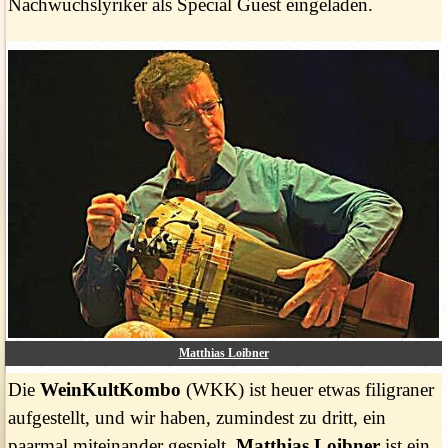
Nachwuchslyriker als Special Guest eingeladen.
Matthias Loibner
Die
WeinKultKombo
(WKK) ist heuer etwas filigraner
aufgestellt, und wir haben, zumindest zu dritt, ein
paarmal miteinander gespielt.
Matthias Loibner
ist ein