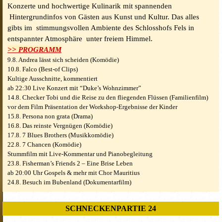
Konzerte und hochwertige Kulinarik mit spannenden
Hintergrundinfos von Gästen aus Kunst und Kultur. Das alles
gibts im stimmungsvollen Ambiente des Schlosshofs Fels in
entspannter Atmosphäre unter freiem Himmel.
>> PROGRAMM
9.8. Andrea lässt sich scheiden (Komödie)
10.8. Falco (Best-of Clips)
Kultige Ausschnitte, kommentiert
ab 22:30 Live Konzert mit “Duke’s Wohnzimmer”
14.8. Checker Tobi und die Reise zu den fliegenden Flüssen (Familienfilm)
vor dem Film Präsentation der Workshop-Ergebnisse der Kinder
15.8. Persona non grata (Drama)
16.8. Das reinste Vergnügen (Komödie)
17.8. 7 Blues Brothers (Musikkomödie)
22.8. 7 Chancen (Komödie)
Stummfilm mit Live-Kommentar und Pianobegleitung
23.8. Fisherman’s Friends 2 – Eine Brise Leben
ab 20:00 Uhr Gospels & mehr mit Chor Mauritius
24.8. Besuch im Bubenland (Dokumentarfilm)
SCHNECKENPARTIE 24