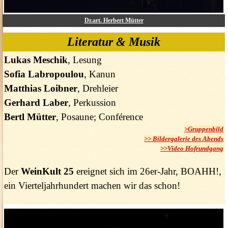
Dr.art. Herbert Mütter
Literatur & Musik
Lukas Meschik
, Lesung
Sofia Labropoulou
, Kanun
Matthias Loibner
, Drehleier
Gerhard Laber
, Perkussion
Bertl Mütter
, Posaune; Conférence
>Gruppenbild
>> Bildergalerie des Abends
>>Video Hofrundgang
Der
WeinKult 25
ereignet sich im 26er-Jahr, BOAHH!,
ein Vierteljahrhundert machen wir das schon!