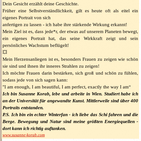
Dein Gesicht erzählt deine Geschichte.
Früher eine Selbstverständlichkeit, gilt es heute oft als eitel ein
eigenes
Portrait von sich
anfertigen zu lassen - ich habe ihre stärkende Wirkung erkannt!
Mein Ziel ist es, dass jede*r, der etwas auf unserem Planeten bewegt,
ein
eigenes Portrait hat, das seine Wirkkraft zeigt und sein
persönliches
Wachstum beflügelt!
💥
Mein Herzensanliegen ist es, besonders Frauen zu zeigen wie schön
sie sind
und ihnen ihr inneres Strahlen zu zeigen!
Ich möchte Frauen darin bestärken, sich groß und schön zu fühlen,
sodass
jede von sich sagen kann:
"I am enough, I am beautiful, I am perfect, exactly the way I am“
Ich bin Susanne Korab, lebe und arbeite in Wien.
Studiert habe ich
an der Universität für angewandte Kunst.
Mittlerweile sind über 400
Portraits entstanden.
P.S. Ich bin ein echter Winterfan - ich liebe das Schi fahren und die
Berge.
Bewegung und Natur sind meine größten Energiequellen -
dort kann ich
richtig auftanken.
www.susanne-korab.com