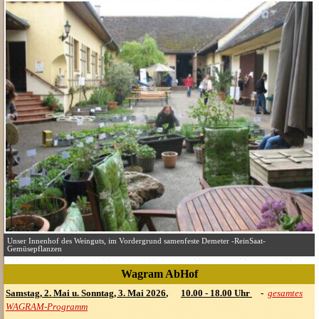
Unser Innenhof des Weinguts, im Vordergrund samenfeste Demeter -ReinSaat-
Gemüsepflanzen
Wagram AbHof
Sams
tag,
2. Mai u. Sonntag, 3. Mai 2026
,
10.00 -
18.00 Uhr
-
gesamtes
WAGRAM-Programm