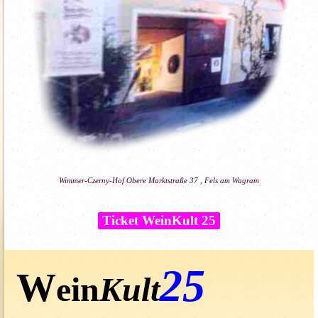
Wimmer-Czerny-Hof Obere Marktstraße 37 , Fels am Wagram
Ticket WeinKult 25
25
W
ein
K
ul
t