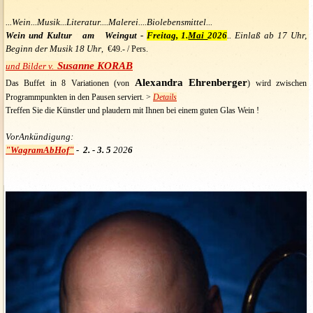
...Wein...Musik...Literatur....Malerei....Biolebensmittel...
Wein und Kultur am Weingut -
Freitag, 1.
Mai
2026
.. Einlaß ab 17 Uhr,
Beginn der Musik 18 Uhr
, €49.- / Pers.
Susanne KORAB
und
Bilder v.
Alexandra Ehrenberge
r
Das Buffet in 8 Variationen (von
) wird
zwischen
Programmpunkten in den Pausen serviert
. >
Details
Treffen Sie die Künstler und plaudern mit Ihnen bei einem guten Glas Wein !
VorAnkündigung:
"WagramAbHof"
- 2. - 3. 5
202
6