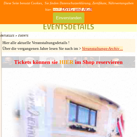
Direkt zum Seiteninhalt
Diese Seite benutzt Cookies, Sie finden Datenschutzerklärung, Zertifikate, Nährwertangaben
>> AGB & DSVG
> DSVG und AGB
hier:
>>
Menü überspringen
Einverstanden
Eventsdetails
Aktuelles
>
Events
Hier alle aktuelle Veranstaltungsdetails
!
Über die vergangenen Jahre lesen Sie nach im >
Veranstaltungs-Archiv ..
.
Tickets können sie
im Shop reservieren